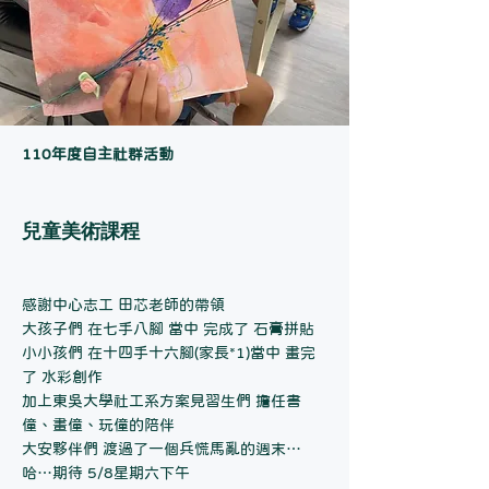
110年度自主社群活動
兒童美術課程
感謝中心志工 田芯老師的帶領
大孩子們 在七手八腳 當中 完成了 石膏拼貼
小小孩們 在十四手十六腳(家長*1)當中 畫完
了 水彩創作
加上東吳大學社工系方案見習生們 擔任書
僮、畫僮、玩僮的陪伴
大安夥伴們 渡過了一個兵慌馬亂的週末…
哈…期待 5/8星期六下午